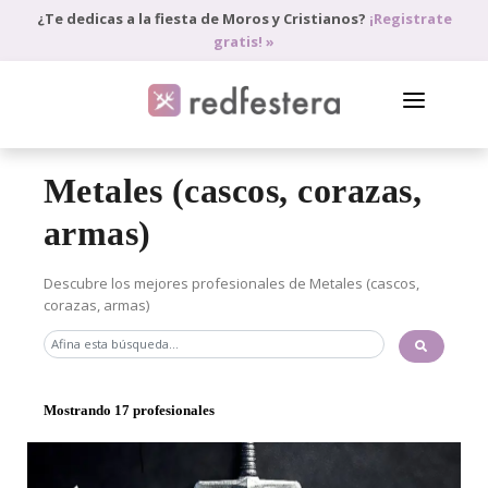
¿Te dedicas a la fiesta de Moros y Cristianos?
¡Registrate
gratis! »
DIRECTORIO DE PROFESIONALES
Metales (cascos, corazas,
PEDIR PRESUPUESTO
armas)
BLOG
Descubre los mejores profesionales de Metales (cascos,
corazas, armas)
ANÚNCIATE
ACCEDE
Mostrando 17 profesionales