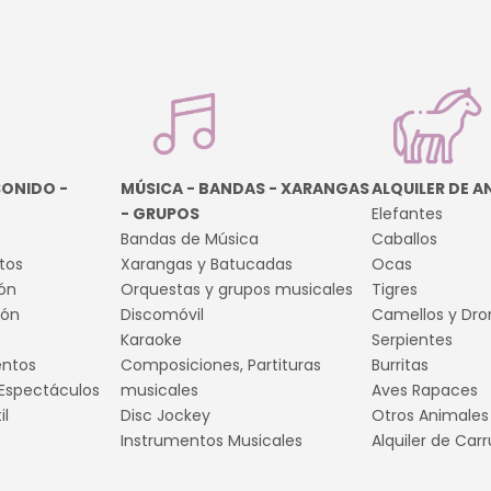
SONIDO -
MÚSICA - BANDAS - XARANGAS
ALQUILER DE A
- GRUPOS
Elefantes
Bandas de Música
Caballos
tos
Xarangas y Batucadas
Ocas
ión
Orquestas y grupos musicales
Tigres
ión
Discomóvil
Camellos y Dro
Karaoke
Serpientes
entos
Composiciones, Partituras
Burritas
 Espectáculos
musicales
Aves Rapaces
il
Disc Jockey
Otros Animales
Instrumentos Musicales
Alquiler de Carr