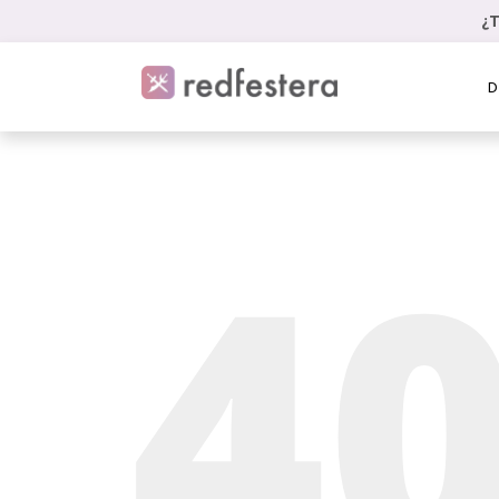
¿T
D
4