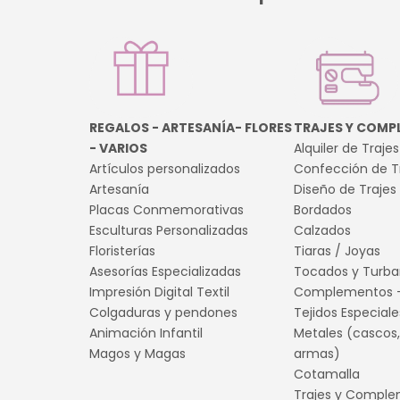
REGALOS - ARTESANÍA- FLORES
TRAJES Y COMP
- VARIOS
Alquiler de Trajes
Artículos personalizados
Confección de T
Artesanía
Diseño de Trajes
Placas Conmemorativas
Bordados
Esculturas Personalizadas
Calzados
Floristerías
Tiaras / Joyas
Asesorías Especializadas
Tocados y Turba
Impresión Digital Textil
Complementos -
Colgaduras y pendones
Tejidos Especiale
Animación Infantil
Metales (cascos,
Magos y Magas
armas)
Cotamalla
Trajes y Compl