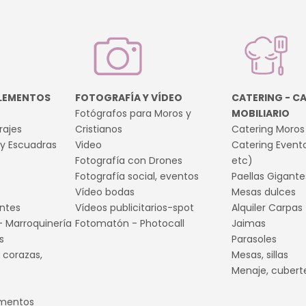
LEMENTOS
FOTOGRAFÍA Y VÍDEO
CATERING - CA
Fotógrafos para Moros y
MOBILIARIO
rajes
Cristianos
Catering Moros 
 y Escuadras
Video
Catering Evento
Fotografía con Drones
etc)
Fotografía social, eventos
Paellas Gigante
Vídeo bodas
Mesas dulces
ntes
Vídeos publicitarios-spot
Alquiler Carpas
 Marroquinería
Fotomatón - Photocall
Jaimas
s
Parasoles
 corazas,
Mesas, sillas
Menaje, cuberter
ementos