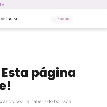
! »
ANÚNCIATE
ACCEDE
¡Esta página
e!
scando podría haber sido borrada,