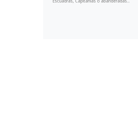
Escuadras, Capitanías o abanderadas...
No lo dudes y ponte en
contacto
con nos
RELLENA AHORA EL FORMULAR
FORMA RÁPIDA Y FÁCIL
Accede a nuestra tienda online desde
AQU