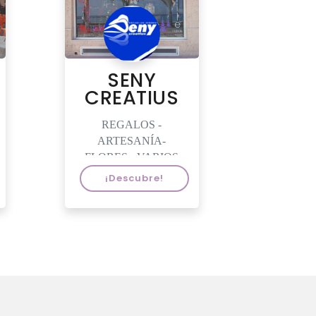
SENY
CREATIUS
Estudi de
REGALOS -
Disseny
ARTESANÍA-
FLORES - VARIOS
¡Descubre!