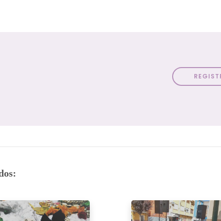
REGIST
dos: